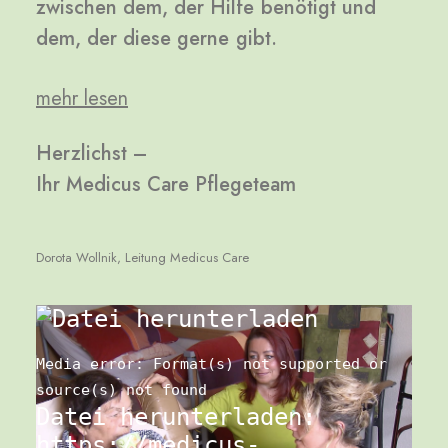
zwischen
dem,
der
Hilfe
benötigt
und
dem,
der
diese
gerne
gibt.
mehr lesen
Herzlichst
–
Ihr
Medicus
Care
Pflegeteam
Dorota Wollnik, Leitung Medicus Care
Media error: Format(s) not supported or
source(s) not found
Datei herunterladen:
https://medicus-