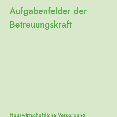
A
u
f
g
a
b
e
n
f
e
l
d
e
r
d
e
r
B
e
t
r
e
u
u
n
g
s
k
r
a
f
t
Hauswirtschaftliche Versorgung