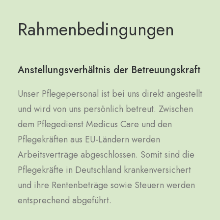
R
a
h
m
e
n
b
e
d
i
n
g
u
n
g
e
n
Anstellungsverhältnis der Betreuungskraft
Unser Pflegepersonal ist bei uns direkt angestellt
und wird von uns persönlich betreut. Zwischen
dem Pflegedienst Medicus Care und den
Pflegekräften aus EU-Ländern werden
Arbeitsverträge abgeschlossen. Somit sind die
Pflegekräfte in Deutschland krankenversichert
und ihre Rentenbeträge sowie Steuern werden
entsprechend abgeführt.