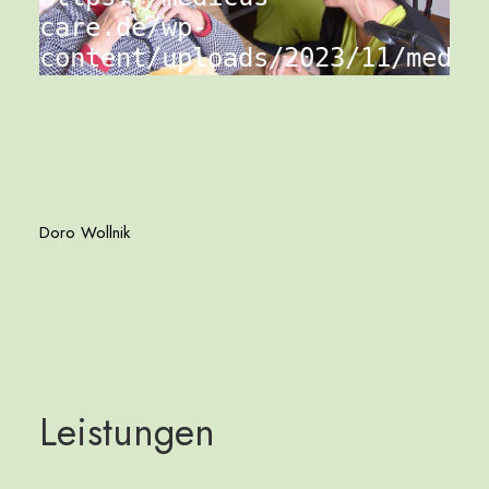
care.de/wp-
content/uploads/2023/11/medic
1.mp4?_=1
Doro Wollnik
L
e
i
s
t
u
n
g
e
n