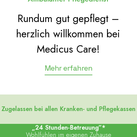
Rundum
gut
g
e
p
f
l
e
g
t
–
herzlich
willkommen
bei
Medicus
Care!
Mehr erfahren
Zugelassen bei allen Kranken- und Pflegekassen
„24 Stunden-Betreuung”*
Wohlfühlen im eigenen Zuhause